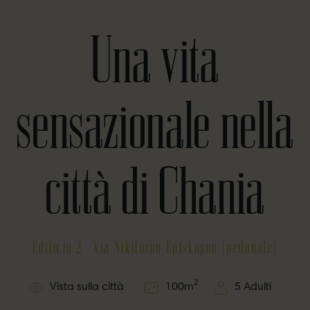
Una vita
sensazionale nella
città di Chania
Edificio 2 - Via Nikiforou Episkopou (pedonale)
2
Vista sulla città
100
m
5 Adulti