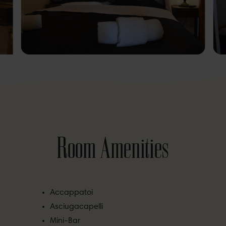
Room Amenities
Accappatoi
Asciugacapelli
Mini-Bar