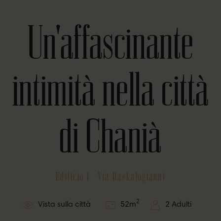
Un'affascinante
intimità nella città
di Chanià
Edificio 1 - Via Daskalogianni
2
Vista sulla città
52
m
2 Adulti