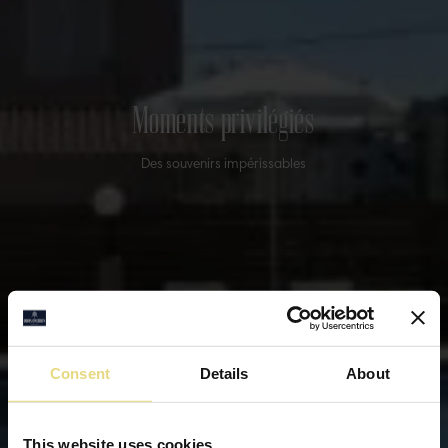
Moments privilégiés
Des souvenirs impérissables
Consent
Details
About
This website uses cookies