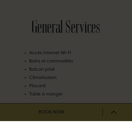
General Services
Accès Internet Wi-Fi
Bains et commodités
Balcon privé
Climatisation
Placard
Table à manger
BOOK NOW
BOOK NOW